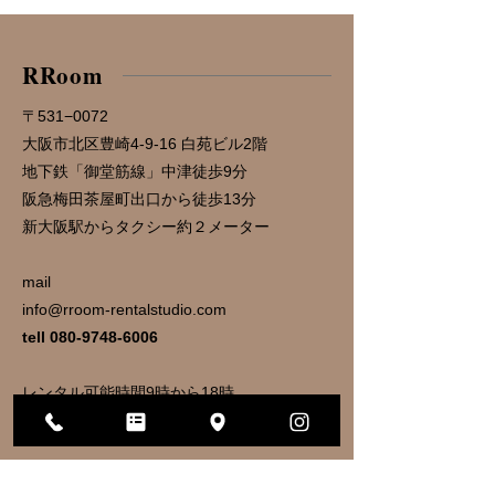
​RRoom
〒531−0072
大阪市北区豊崎4-9-16 白苑ビル2階
地下鉄「御堂筋線」中津徒歩9分
阪急梅田茶屋町出口から徒歩13分
​新大阪駅からタクシー約２メーター
mail
info@rroom-rentalstudio.com
tell
080-9748-6006
​レンタル可能時間9時から18時
事務受付時間10時〜17時まで​
​06-6110-5933(ヘアメイクサロンRicco)
運営会社