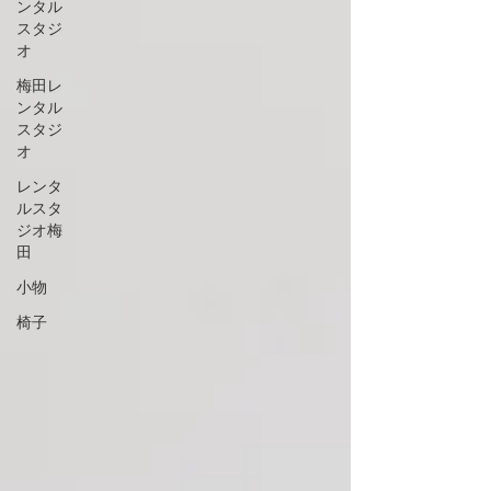
ンタル
スタジ
オ
梅田レ
ンタル
スタジ
オ
レンタ
ルスタ
ジオ梅
田
小物
椅子