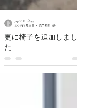
𓈒𓏸𓐍 𓇢 𓆸 𓍯me
2024年8月28日
読了時間: 1分
更に椅子を追加しまし
た